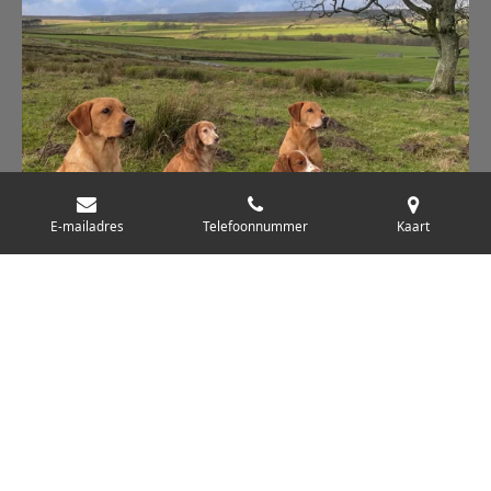
E-mailadres
Telefoonnummer
Kaart
© 2025 Jachthonden.info
Powered by
JouwWeb