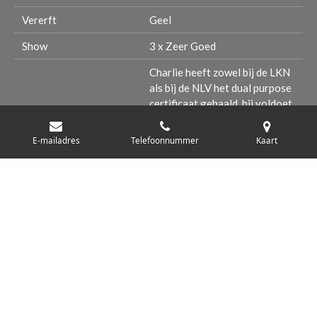
Vererft
Geel
Show
3 x Zeer Goed
Charlie heeft zowel bij de LKN
als bij de NLV het dual purpose
certificaat gehaald, hij voldoet
Dual Purpose
dus zowel aan de exterieur- als
aan de werk-eisen van beide
E-mailadres
Telefoonnummer
Kaart
labrador verenigingen
* teef dient vrij te zijn van SD2
© 2025 Jachthonden.info
Powered by
JouwWeb