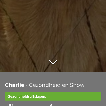
Charlie
- Gezondheid en Show
Gezondheidsuitslagen:
HD
A